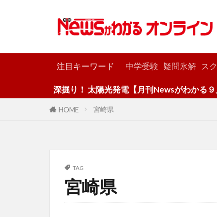
カテゴリー
注目キーワード
中学受験
疑問氷解
スク
深掘り！ 太陽光発電【月刊Newsがわかる９月
宮崎県
HOME
TAG
宮崎県