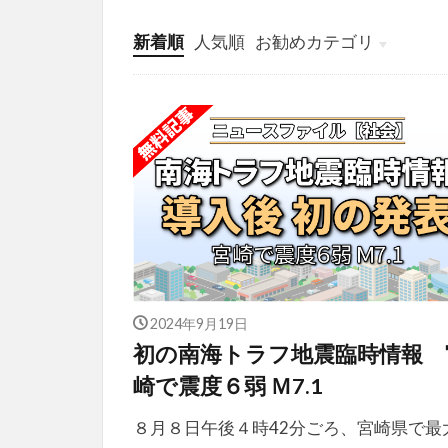
新着順
人気順
お勧めカテゴリ
投稿
学び
マンガ
電子書籍
2024年9月19日
初の南海トラフ地震臨時情報 
崎で震度６弱 Ｍ7.1
８月８日午後４時42分ごろ、宮崎県で最