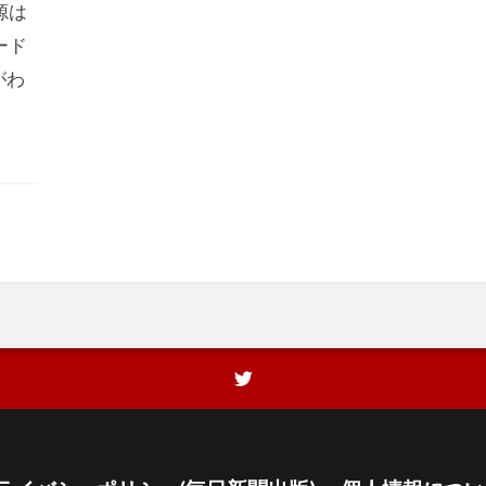
源は
ード
がわ