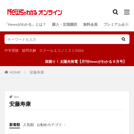
カテゴリー
「Newsがわかる」とは？
購入・定期購読
無料会員
プレミアム会員
検索
中学受験
疑問氷解
スクールエコノミスト2026
深掘り！ 太陽光発電【月刊Newsがわかる９月号】
安藤寿康
HOME
TAG
安藤寿康
新着順
人気順
お勧めカテゴリ
投稿
学び
マンガ
電子書籍