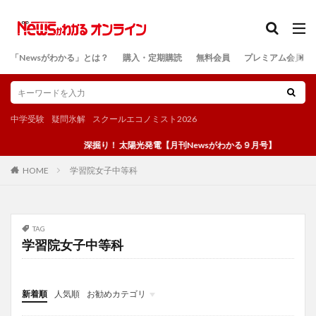
カテゴリー
「Newsがわかる」とは？
購入・定期購読
無料会員
プレミアム会員
検索
中学受験
疑問氷解
スクールエコノミスト2026
深掘り！ 太陽光発電【月刊Newsがわかる９月号】
学習院女子中等科
HOME
TAG
学習院女子中等科
新着順
人気順
お勧めカテゴリ
投稿
学び
マンガ
電子書籍