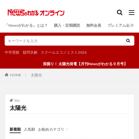
カテゴリー
「Newsがわかる」とは？
購入・定期購読
無料会員
プレミアム会員
検索
中学受験
疑問氷解
スクールエコノミスト2026
深掘り！ 太陽光発電【月刊Newsがわかる９月号】
太陽光
HOME
TAG
太陽光
新着順
人気順
お勧めカテゴリ
投稿
学び
マンガ
電子書籍