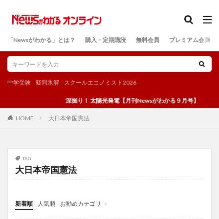
カテゴリー
「Newsがわかる」とは？
購入・定期購読
無料会員
プレミアム会員
検索
中学受験
疑問氷解
スクールエコノミスト2026
深掘り！ 太陽光発電【月刊Newsがわかる９月号】
大日本帝国憲法
HOME
TAG
大日本帝国憲法
新着順
人気順
お勧めカテゴリ
投稿
学び
マンガ
電子書籍