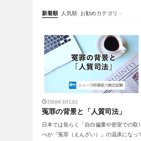
新着順
人気順
お勧めカテゴリ
投稿
学び
マンガ
電子書籍
2026年3月13日
冤罪の背景と「人質司法
日本では長らく「自白偏重や密室での取
べが『冤罪（えんざい）』の温床になっ