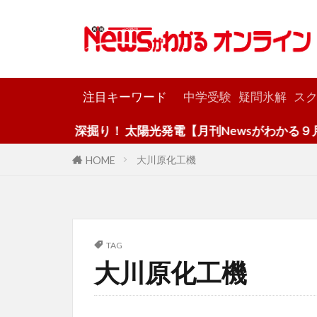
カテゴリー
注目キーワード
中学受験
疑問氷解
スク
深掘り！ 太陽光発電【月刊Newsがわかる９月号
大川原化工機
HOME
TAG
大川原化工機