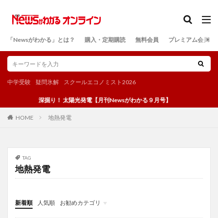
カテゴリー
「Newsがわかる」とは？
購入・定期購読
無料会員
プレミアム会員
検索
中学受験
疑問氷解
スクールエコノミスト2026
深掘り！ 太陽光発電【月刊Newsがわかる９月号】
地熱発電
HOME
TAG
地熱発電
新着順
人気順
お勧めカテゴリ
投稿
学び
マンガ
電子書籍