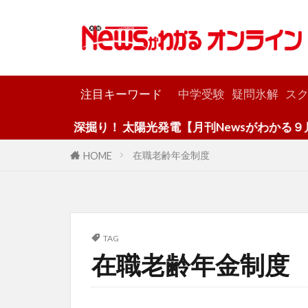
カテゴリー
注目キーワード
中学受験
疑問氷解
スク
深掘り！ 太陽光発電【月刊Newsがわかる９月号
在職老齢年金制度
HOME
TAG
在職老齢年金制度