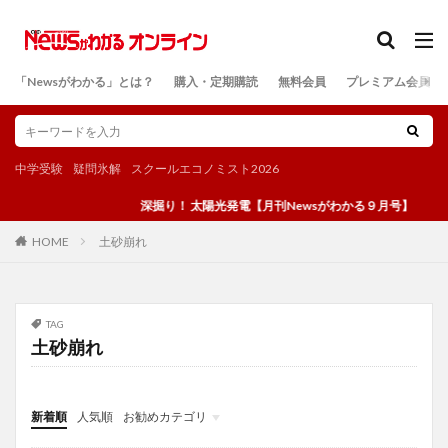
カテゴリー
「Newsがわかる」とは？
購入・定期購読
無料会員
プレミアム会員
検索
中学受験
疑問氷解
スクールエコノミスト2026
深掘り！ 太陽光発電【月刊Newsがわかる９月号】
土砂崩れ
HOME
TAG
土砂崩れ
新着順
人気順
お勧めカテゴリ
投稿
学び
マンガ
電子書籍