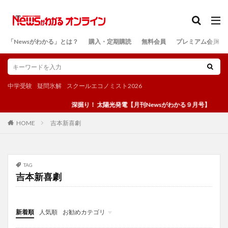
カテゴリー
「Newsがわかる」とは？
購入・定期購読
無料会員
プレミアム会員
検索
中学受験
疑問氷解
スクールエコノミスト2026
深掘り！ 太陽光発電【月刊Newsがわかる９月号】
吉本新喜劇
HOME
TAG
吉本新喜劇
新着順
人気順
お勧めカテゴリ
投稿
学び
マンガ
電子書籍