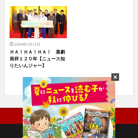
2024年5月11日
ＨＡ！ＨＡ！ＨＡ！ 喜劇
発祥１２０年【ニュース知
りたいんジャー】