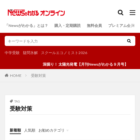
カテゴリー
「Newsがわかる」とは？
購入・定期購読
無料会員
プレミアム会員
検索
中学受験
疑問氷解
スクールエコノミスト2026
深掘り！ 太陽光発電【月刊Newsがわかる９月号】
受験対策
HOME
TAG
受験対策
新着順
人気順
お勧めカテゴリ
投稿
学び
マンガ
電子書籍