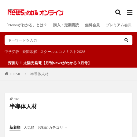
カテゴリー
「Newsがわかる」とは？
購入・定期購読
無料会員
プレミアム会員
検索
中学受験
疑問氷解
スクールエコノミスト2026
深掘り！ 太陽光発電【月刊Newsがわかる９月号】
半導体人材
HOME
TAG
半導体人材
新着順
人気順
お勧めカテゴリ
投稿
学び
マンガ
電子書籍