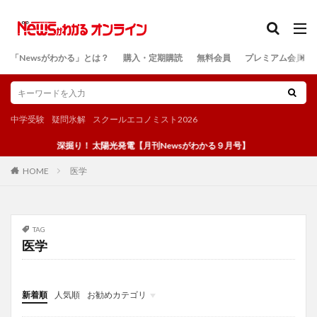
カテゴリー
「Newsがわかる」とは？
購入・定期購読
無料会員
プレミアム会員
検索
中学受験
疑問氷解
スクールエコノミスト2026
深掘り！ 太陽光発電【月刊Newsがわかる９月号】
医学
HOME
TAG
医学
新着順
人気順
お勧めカテゴリ
投稿
学び
マンガ
電子書籍