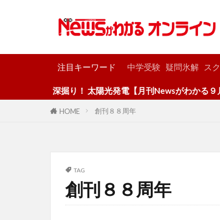
カテゴリー
注目キーワード
中学受験
疑問氷解
スク
深掘り！ 太陽光発電【月刊Newsがわかる９月号
創刊８８周年
HOME
TAG
創刊８８周年