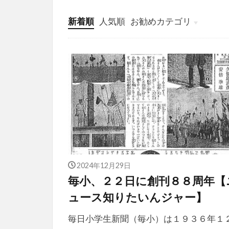
新着順
人気順
お勧めカテゴリ
投稿
学び
マンガ
電子書籍
2024年12月29日
毎小、２２日に創刊８８周年【
ュース知りたいんジャー】
毎日小学生新聞（毎小）は１９３６年１