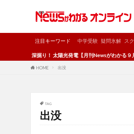
カテゴリー
注目キーワード
中学受験
疑問氷解
スク
深掘り！ 太陽光発電【月刊Newsがわかる９月号
出没
HOME
TAG
出没