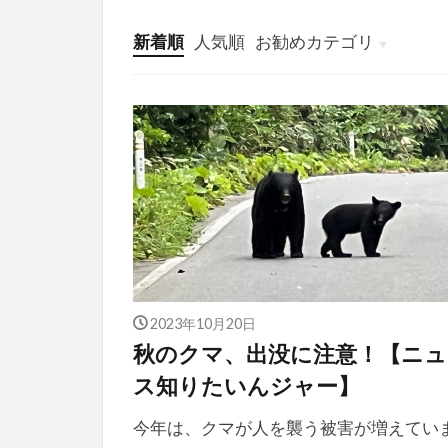
新着順
人気順
お勧めカテゴリ
投稿
学び
マンガ
電子書籍
2023年10月20日
秋のクマ、出没に注意！【ニュ
ス知りたいんジャー】
今年は、クマが人を襲う被害が増えてい