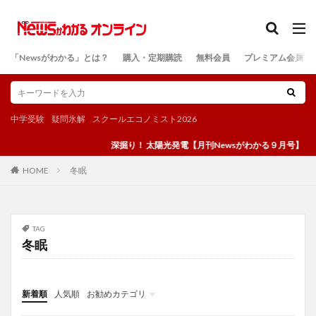
カテゴリー
「Newsがわかる」とは？
購入・定期購読
無料会員
プレミアム会員
検索
中学受験
疑問氷解
スクールエコノミスト2026
深掘り！ 太陽光発電【月刊Newsがわかる９月号】
冬眠
HOME
TAG
冬眠
新着順
人気順
お勧めカテゴリ
投稿
学び
マンガ
電子書籍