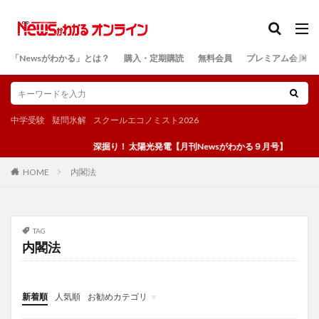
カテゴリー
「Newsがわかる」とは？
購入・定期購読
無料会員
プレミアム会員
検索
中学受験
疑問氷解
スクールエコノミスト2026
深掘り！ 太陽光発電【月刊Newsがわかる９月号】
内閣法
HOME
TAG
内閣法
新着順
人気順
お勧めカテゴリ
投稿
学び
マンガ
電子書籍