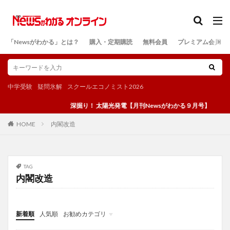
カテゴリー
「Newsがわかる」とは？
購入・定期購読
無料会員
プレミアム会員
検索
中学受験
疑問氷解
スクールエコノミスト2026
深掘り！ 太陽光発電【月刊Newsがわかる９月号】
内閣改造
HOME
TAG
内閣改造
新着順
人気順
お勧めカテゴリ
投稿
学び
マンガ
電子書籍