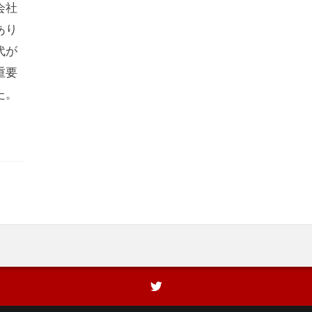
会社
あり
代が
重要
た。