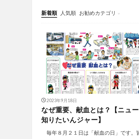
新着順
人気順
お勧めカテゴリ
投稿
学び
マンガ
電子書籍
2023年9月18日
なぜ重要、献血とは？【ニュー
知りたいんジャー】
毎年８月２１日は「献血の日」です。