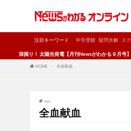
カテゴリー
注目キーワード
中学受験
疑問氷解
スク
深掘り！ 太陽光発電【月刊Newsがわかる９月号】
全血献血
HOME
TAG
全血献血