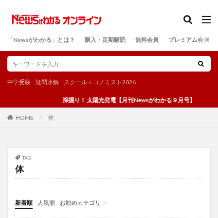
カテゴリー
「Newsがわかる」とは？
購入・定期購読
無料会員
プレミアム会員
検索
中学受験
疑問氷解
スクールエコノミスト2026
深掘り！ 太陽光発電【月刊Newsがわかる９月号】
体
HOME
TAG
体
新着順
人気順
お勧めカテゴリ
投稿
学び
マンガ
電子書籍