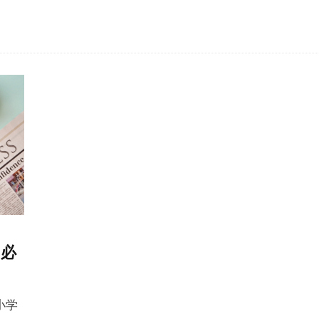
に必
小学