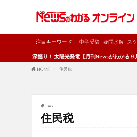
カテゴリー
注目キーワード
中学受験
疑問氷解
スク
深掘り！ 太陽光発電【月刊Newsがわかる９月号
住民税
HOME
TAG
住民税