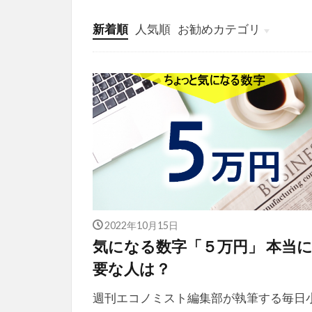
新着順
人気順
お勧めカテゴリ
投稿
学び
マンガ
電子書籍
2022年10月15日
気になる数字「５万円」 本当
要な人は？
週刊エコノミスト編集部が執筆する毎日