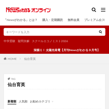
カテゴリー
「Newsがわかる」とは？
購入・定期購読
無料会員
プレミアム会員
検索
中学受験
疑問氷解
スクールエコノミスト2026
深掘り！ 太陽光発電【月刊Newsがわかる９月号】
仙台育英
HOME
TAG
仙台育英
新着順
人気順
お勧めカテゴリ
投稿
学び
マンガ
電子書籍