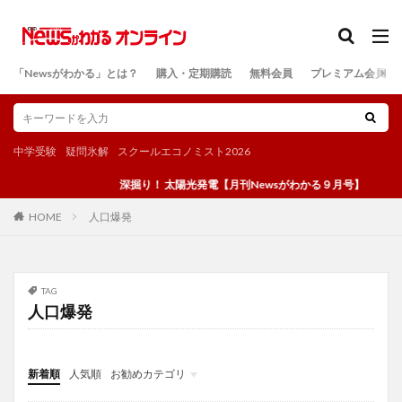
カテゴリー
「Newsがわかる」とは？
購入・定期購読
無料会員
プレミアム会員
検索
中学受験
疑問氷解
スクールエコノミスト2026
深掘り！ 太陽光発電【月刊Newsがわかる９月号】
人口爆発
HOME
TAG
人口爆発
新着順
人気順
お勧めカテゴリ
投稿
学び
マンガ
電子書籍