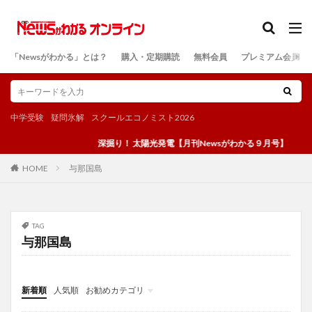
カテゴリー
「Newsがわかる」とは？
購入・定期購読
無料会員
プレミアム会員
検索
中学受験
疑問氷解
スクールエコノミスト2026
深掘り！ 太陽光発電【月刊Newsがわかる９月号】
与那国島
HOME
TAG
与那国島
新着順
人気順
お勧めカテゴリ
投稿
学び
マンガ
電子書籍