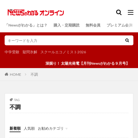
カテゴリー
「Newsがわかる」とは？
購入・定期購読
無料会員
プレミアム会員
検索
中学受験
疑問氷解
スクールエコノミスト2026
深掘り！ 太陽光発電【月刊Newsがわかる９月号】
不調
HOME
TAG
不調
新着順
人気順
お勧めカテゴリ
投稿
学び
マンガ
電子書籍