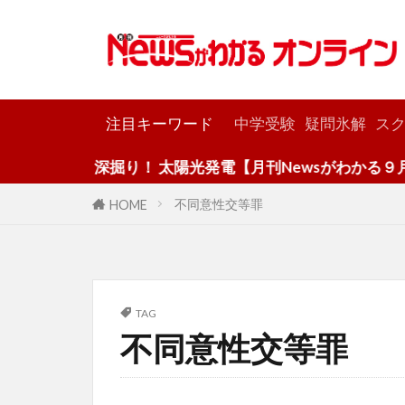
カテゴリー
注目キーワード
中学受験
疑問氷解
スク
深掘り！ 太陽光発電【月刊Newsがわかる９月号
不同意性交等罪
HOME
TAG
不同意性交等罪