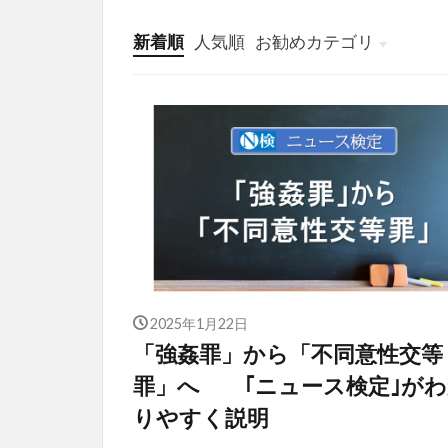
新着順
人気順
お勧めカテゴリ
投稿
学び
マンガ
電子書籍
2025年1月22日
「強姦罪」から「不同意性交等
罪」へ ｢ニュース検定｣がわ
りやすく説明