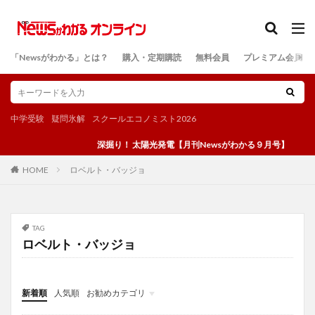
カテゴリー
「Newsがわかる」とは？
購入・定期購読
無料会員
プレミアム会員
検索
中学受験
疑問氷解
スクールエコノミスト2026
深掘り！ 太陽光発電【月刊Newsがわかる９月号】
ロベルト・バッジョ
HOME
TAG
ロベルト・バッジョ
新着順
人気順
お勧めカテゴリ
投稿
学び
マンガ
電子書籍