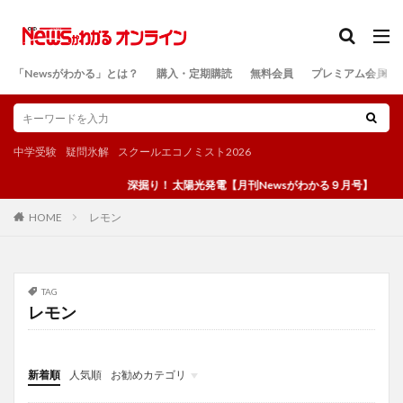
カテゴリー
「Newsがわかる」とは？
購入・定期購読
無料会員
プレミアム会員
検索
中学受験
疑問氷解
スクールエコノミスト2026
深掘り！ 太陽光発電【月刊Newsがわかる９月号】
レモン
HOME
TAG
レモン
新着順
人気順
お勧めカテゴリ
投稿
学び
マンガ
電子書籍