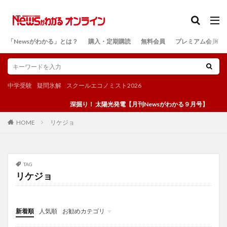
カテゴリー
「Newsがわかる」とは？
購入・定期購読
無料会員
プレミアム会員
検索
中学受験
疑問氷解
スクールエコノミスト2026
深掘り！ 太陽光発電【月刊Newsがわかる９月号】
リケジョ
HOME
TAG
リケジョ
新着順
人気順
お勧めカテゴリ
投稿
学び
マンガ
電子書籍