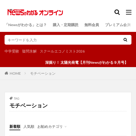
カテゴリー
「Newsがわかる」とは？
購入・定期購読
無料会員
プレミアム会員
検索
中学受験
疑問氷解
スクールエコノミスト2026
深掘り！ 太陽光発電【月刊Newsがわかる９月号】
モチベーション
HOME
TAG
モチベーション
新着順
人気順
お勧めカテゴリ
投稿
学び
マンガ
電子書籍