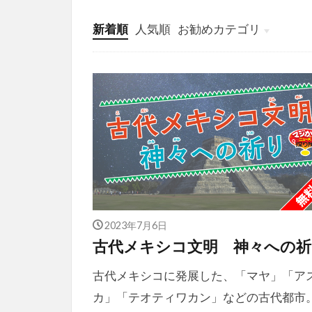
新着順
人気順
お勧めカテゴリ
投稿
学び
マンガ
電子書籍
2023年7月6日
古代メキシコ文明 神々への祈
古代メキシコに発展した、「マヤ」「ア
カ」「テオティワカン」などの古代都市