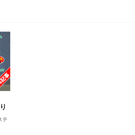
り
ステ
。