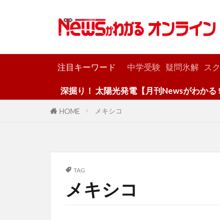
カテゴリー
注目キーワード
中学受験
疑問氷解
スク
深掘り！ 太陽光発電【月刊Newsがわかる９月
メキシコ
HOME
TAG
メキシコ