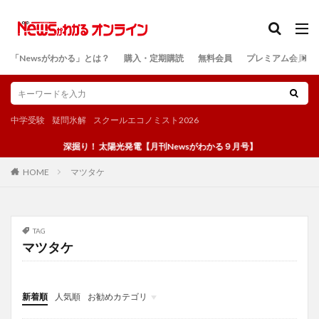
カテゴリー
「Newsがわかる」とは？
購入・定期購読
無料会員
プレミアム会員
検索
中学受験
疑問氷解
スクールエコノミスト2026
深掘り！ 太陽光発電【月刊Newsがわかる９月号】
マツタケ
HOME
TAG
マツタケ
新着順
人気順
お勧めカテゴリ
投稿
学び
マンガ
電子書籍