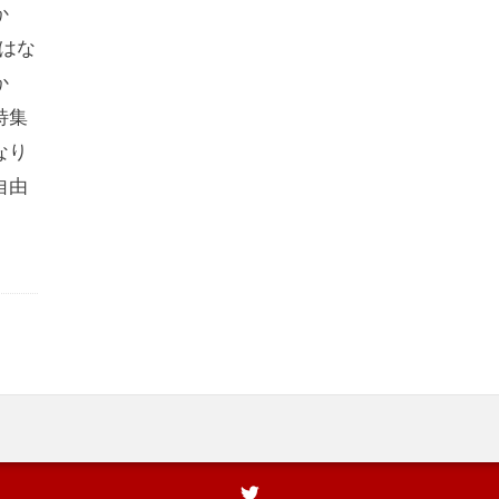
か
はな
か
特集
なり
自由