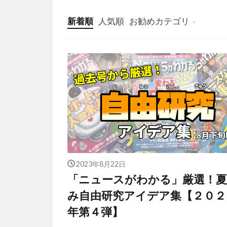
新着順
人気順
お勧めカテゴリ
投稿
学び
マンガ
電子書籍
2023年8月22日
「ニュースがわかる」厳選！夏
み自由研究アイデア集【２０２
年第４弾】