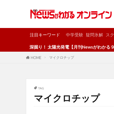
カテゴリー
注目キーワード
中学受験
疑問氷解
スク
深掘り！ 太陽光発電【月刊Newsがわかる９月
マイクロチップ
HOME
TAG
マイクロチップ