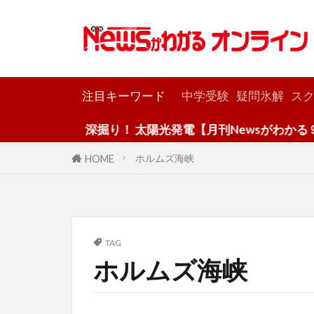
カテゴリー
注目キーワード
中学受験
疑問氷解
スク
深掘り！ 太陽光発電【月刊Newsがわかる９月
ホルムズ海峡
HOME
TAG
ホルムズ海峡