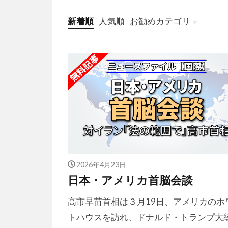
新着順
人気順
お勧めカテゴリ
投稿
学び
マンガ
電子書籍
2026年4月23日
日本・アメリカ首脳会談
高市早苗首相は３月19日、アメリカのホ
トハウスを訪れ、ドナルド・トランプ大