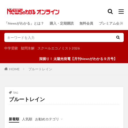
カテゴリー
「Newsがわかる」とは？
購入・定期購読
無料会員
プレミアム会員
検索
中学受験
疑問氷解
スクールエコノミスト2026
深掘り！ 太陽光発電【月刊Newsがわかる９月号】
ブルートレイン
HOME
TAG
ブルートレイン
新着順
人気順
お勧めカテゴリ
投稿
学び
マンガ
電子書籍