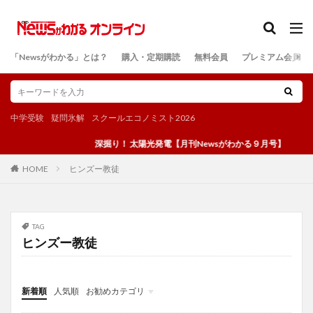
カテゴリー
「Newsがわかる」とは？
購入・定期購読
無料会員
プレミアム会員
検索
中学受験
疑問氷解
スクールエコノミスト2026
深掘り！ 太陽光発電【月刊Newsがわかる９月号】
ヒンズー教徒
HOME
TAG
ヒンズー教徒
新着順
人気順
お勧めカテゴリ
投稿
学び
マンガ
電子書籍