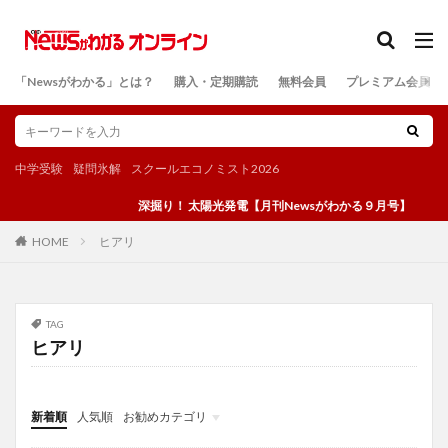
カテゴリー
「Newsがわかる」とは？
購入・定期購読
無料会員
プレミアム会員
検索
中学受験
疑問氷解
スクールエコノミスト2026
深掘り！ 太陽光発電【月刊Newsがわかる９月号】
ヒアリ
HOME
TAG
ヒアリ
新着順
人気順
お勧めカテゴリ
投稿
学び
マンガ
電子書籍