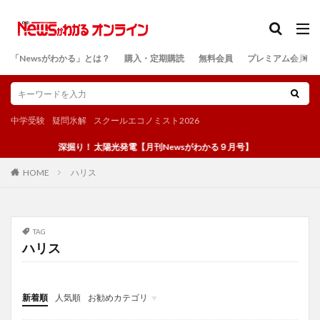
カテゴリー
「Newsがわかる」とは？
購入・定期購読
無料会員
プレミアム会員
検索
中学受験
疑問氷解
スクールエコノミスト2026
深掘り！ 太陽光発電【月刊Newsがわかる９月号】
ハリス
HOME
TAG
ハリス
新着順
人気順
お勧めカテゴリ
投稿
学び
マンガ
電子書籍