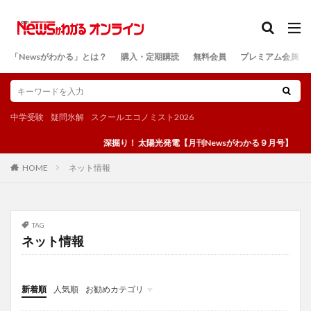
カテゴリー
「Newsがわかる」とは？
購入・定期購読
無料会員
プレミアム会員
検索
中学受験
疑問氷解
スクールエコノミスト2026
深掘り！ 太陽光発電【月刊Newsがわかる９月号】
ネット情報
HOME
TAG
ネット情報
新着順
人気順
お勧めカテゴリ
投稿
学び
マンガ
電子書籍