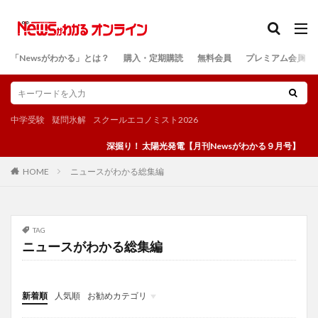
カテゴリー
「Newsがわかる」とは？
購入・定期購読
無料会員
プレミアム会員
検索
中学受験
疑問氷解
スクールエコノミスト2026
深掘り！ 太陽光発電【月刊Newsがわかる９月号】
ニュースがわかる総集編
HOME
TAG
ニュースがわかる総集編
新着順
人気順
お勧めカテゴリ
投稿
学び
マンガ
電子書籍