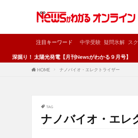
カテゴリー
注目キーワード
中学受験
疑問氷解
スク
深掘り！ 太陽光発電【月刊Newsがわかる９月号】
ナノバイオ・エレクトライザー
HOME
TAG
ナノバイオ・エレ