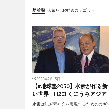
新着順
人気順
お勧めカテゴリ
投稿
学び
マンガ
電子書籍
2023年9月15日
【#地球塾2050】水素が作る新
い世界 H2CI くにうみアジア
水素は脱炭素社会を実現するためのカギ