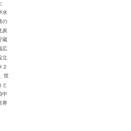
士
率水
量の
化炭
貯蔵
幅広
役立
Ｈ２
、世
うと
柏中
世界