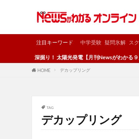
カテゴリー
注目キーワード
中学受験
疑問氷解
スク
深掘り！ 太陽光発電【月刊Newsがわかる９月
デカップリング
HOME
TAG
デカップリング