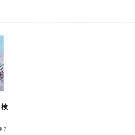
ス検
要７