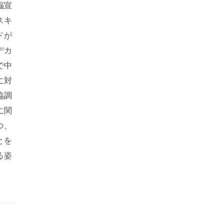
脳宣
スキ
ドが
デカ
で中
に対
協調
に関
つ、
とを
る姿