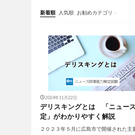
新着順
人気順
お勧めカテゴリ
投稿
学び
マンガ
電子書籍
2024年11月22日
デリスキングとは 「ニュー
定」がわかりやすく解説
２０２３年５月に広島市で開催された主