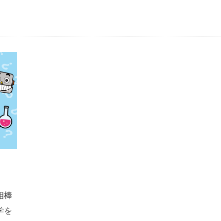
相棒
学を