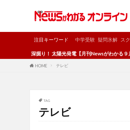
カテゴリー
注目キーワード
中学受験
疑問氷解
スク
深掘り！ 太陽光発電【月刊Newsがわかる９月号
テレビ
HOME
TAG
テレビ