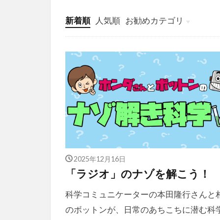
新着順
人気順
お勧めカテゴリ
投稿
学び
マンガ
電子書籍
2025年12月16日
「ラジオ」のナゾを解こう！
科学コミュニケーターの本田隆行さんと
のボットンが、日常のあちこちに潜む科