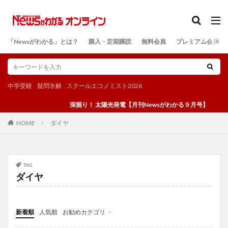
カテゴリー
「Newsがわかる」とは？
購入・定期購読
無料会員
プレミアム会員
検索
中学受験
疑問氷解
スクールエコノミスト2026
深掘り！ 太陽光発電【月刊Newsがわかる９月号】
ダイヤ
HOME
TAG
ダイヤ
新着順
人気順
お勧めカテゴリ
投稿
学び
マンガ
電子書籍