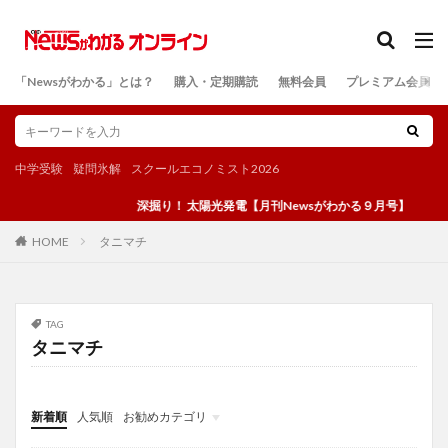
カテゴリー
「Newsがわかる」とは？
購入・定期購読
無料会員
プレミアム会員
検索
中学受験
疑問氷解
スクールエコノミスト2026
深掘り！ 太陽光発電【月刊Newsがわかる９月号】
タニマチ
HOME
TAG
タニマチ
新着順
人気順
お勧めカテゴリ
投稿
学び
マンガ
電子書籍