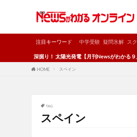
カテゴリー
注目キーワード
中学受験
疑問氷解
スク
深掘り！ 太陽光発電【月刊Newsがわかる９月号
スペイン
HOME
TAG
スペイン