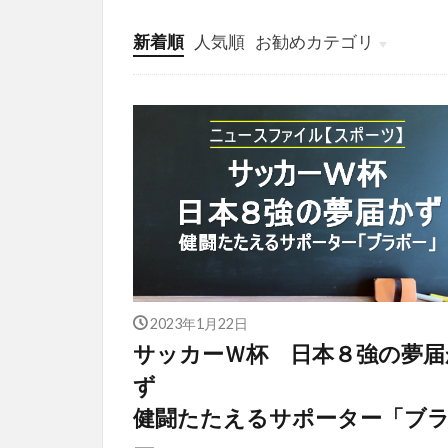
新着順
人気順
お勧めカテゴリ
投稿
学び
マンガ
電子書籍
2023年1月22日
サッカーＷ杯 日本８強の夢届
ず
健闘たたえるサポーター「ブ