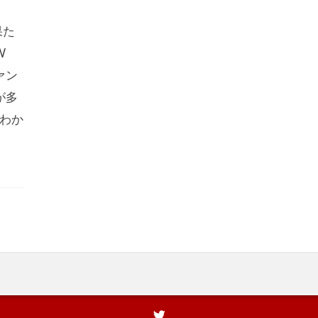
果た
W
ァン
が多
がわか