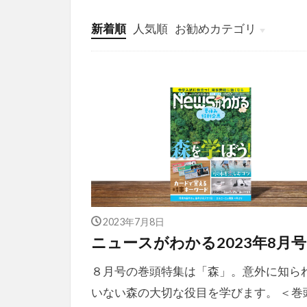
新着順
人気順
お勧めカテゴリ
投稿
学び
マンガ
電子書籍
2023年7月8日
ニュースがわかる2023年8月号
８月号の巻頭特集は「森」。意外に知ら
いない森の大切な役目を学びます。 ＜巻