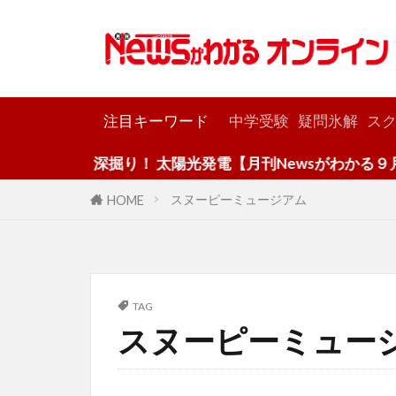
カテゴリー
注目キーワード
中学受験
疑問氷解
スク
深掘り！ 太陽光発電【月刊Newsがわかる９月
スヌーピーミュージアム
HOME
TAG
スヌーピーミュー