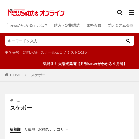
カテゴリー
「Newsがわかる」とは？
購入・定期購読
無料会員
プレミアム会員
検索
中学受験
疑問氷解
スクールエコノミスト2026
深掘り！ 太陽光発電【月刊Newsがわかる９月号】
スケボー
HOME
TAG
スケボー
新着順
人気順
お勧めカテゴリ
投稿
学び
マンガ
電子書籍