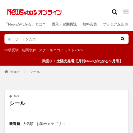
カテゴリー
「Newsがわかる」とは？
購入・定期購読
無料会員
プレミアム会員
検索
中学受験
疑問氷解
スクールエコノミスト2026
深掘り！ 太陽光発電【月刊Newsがわかる９月号】
シール
HOME
TAG
シール
新着順
人気順
お勧めカテゴリ
投稿
学び
マンガ
電子書籍