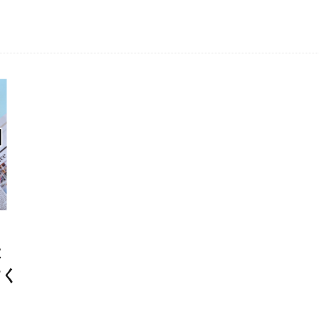
とは
すく