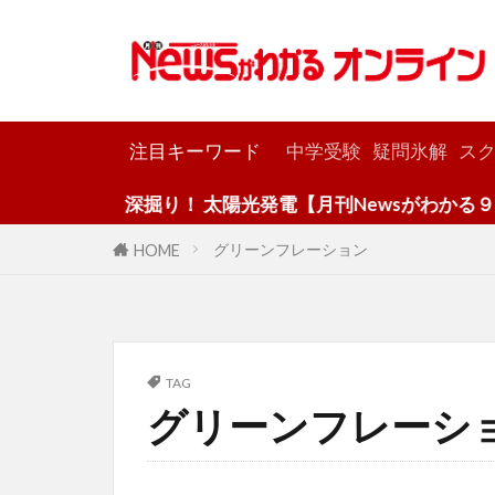
カテゴリー
注目キーワード
中学受験
疑問氷解
スク
深掘り！ 太陽光発電【月刊Newsがわかる９月
グリーンフレーション
HOME
TAG
グリーンフレーシ