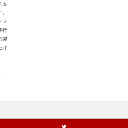
れる
す。
ンフ
移行
の製
上げ